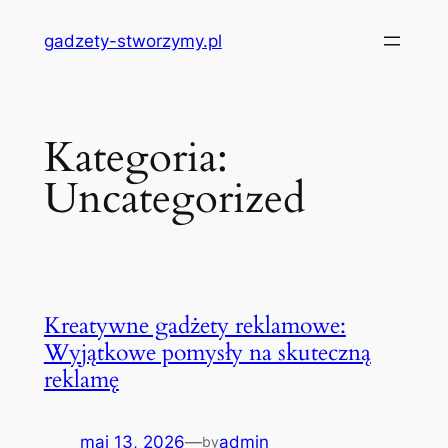
Przejdź
gadzety-stworzymy.pl
do
treści
Kategoria:
Uncategorized
Kreatywne gadżety reklamowe:
Wyjątkowe pomysły na skuteczną
reklamę
maj 13, 2026
—
admin
by