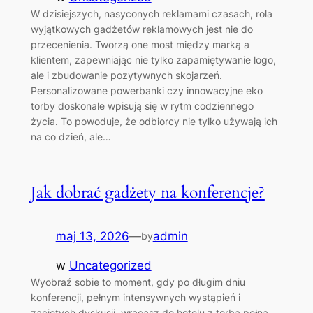
W dzisiejszych, nasyconych reklamami czasach, rola
wyjątkowych gadżetów reklamowych jest nie do
przecenienia. Tworzą one most między marką a
klientem, zapewniając nie tylko zapamiętywanie logo,
ale i zbudowanie pozytywnych skojarzeń.
Personalizowane powerbanki czy innowacyjne eko
torby doskonale wpisują się w rytm codziennego
życia. To powoduje, że odbiorcy nie tylko używają ich
na co dzień, ale…
Jak dobrać gadżety na konferencje?
maj 13, 2026
—
admin
by
w
Uncategorized
Wyobraź sobie to moment, gdy po długim dniu
konferencji, pełnym intensywnych wystąpień i
zaciętych dyskusji, wracasz do hotelu z torbą pełną