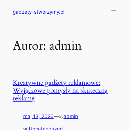
Przejdź
gadzety-stworzymy.pl
do
treści
Autor:
admin
Kreatywne gadżety reklamowe:
Wyjątkowe pomysły na skuteczną
reklamę
maj 13, 2026
—
admin
by
w
Uncategorized